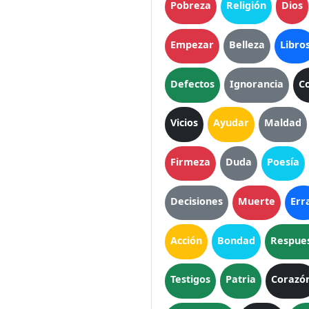
Pobreza
Religión
Dios
Empezar
Belleza
Libro
Defectos
Ignorancia
C
Vicios
Ayudar
Maldad
Firmeza
Duda
Poesía
Decisiones
Muerte
Err
Acción
Bondad
Respue
Testigos
Patria
Corazó