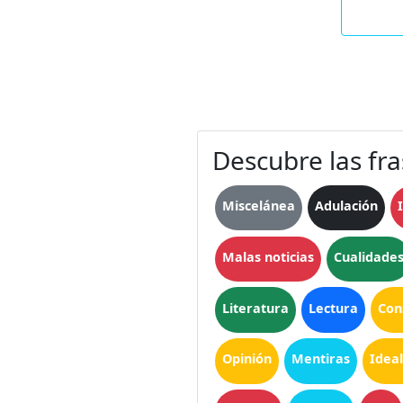
Descubre las fra
Miscelánea
Adulación
Malas noticias
Cualidade
Literatura
Lectura
Con
Opinión
Mentiras
Idea