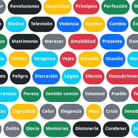
or
Revoluciones
Necesidad
Principios
Perfección
M
o
Medios
Televisión
Violencia
Escritor
Cambio
Éx
eza
Matrimonio
Merecer
Amabilidad
Presente
Dom
ía
Límites
Venganza
Vejez
Estudios
Ocasión
Mar
to
Peligro
Discreción
Lógica
Silencio
Descubrimie
erencias
Pereza
Sentido común
Voluntad
Pueblo
To
tes
Ingratitud
Celos
Elegancia
Hijos
Crisis
Sensib
Delito
Gloria
Memorias
Glotonería
Condenar
J