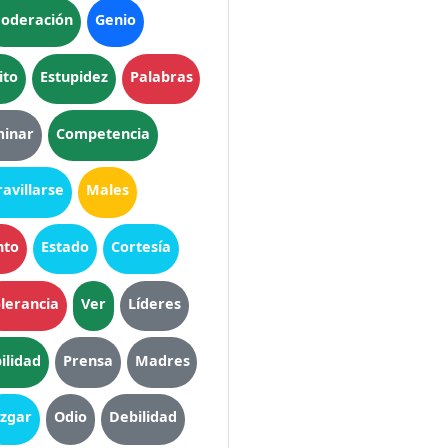
oderación
Genio
ito
Estupidez
Palabras
inar
Competencia
avillarse
Males
nto
Estado
Cortesía
lerancia
Ver
Líderes
ilidad
Prensa
Madres
uzgar
Odio
Debilidad