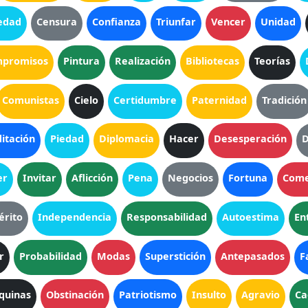
edad
Censura
Confianza
Triunfar
Vencer
Unidad
promisos
Pintura
Realización
Bibliotecas
Teorías
Comunistas
Cielo
Certidumbre
Paternidad
Tradición
itación
Piedad
Diplomacia
Hacer
Desesperación
D
er
Invitar
Aflicción
Pena
Negocios
Fortuna
Come
érito
Independencia
Responsabilidad
Autoestima
En
r
Probabilidad
Modas
Superstición
Antepasados
F
quinas
Obstinación
Patriotismo
Insulto
Agravio
Ca