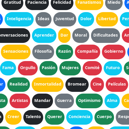
Gratitud
Paciencia
Felicidad
Fanatismos
Miedo
A
s
Inteligencia
Ideas
Juventud
Dolor
Libertad
Pe
onversaciones
Aprender
Dar
Moral
Dificultades
A
Sensaciones
Filosofía
Razón
Compañía
Gobierno
Fama
Orgullo
Pasión
Mujeres
Comité
Futuro
S
ar
Realidad
Inmortalidad
Bromear
Cine
Películas
sta
Artistas
Mandar
Guerra
Optimismo
Alma
Ca
n
Creer
Talento
Querer
Conciencia
Cuerpo
Resp