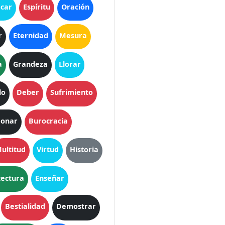
icar
Espíritu
Oración
r
Eternidad
Mesura
a
Grandeza
Llorar
lo
Deber
Sufrimiento
onar
Burocracia
ultitud
Virtud
Historia
tectura
Enseñar
Bestialidad
Demostrar