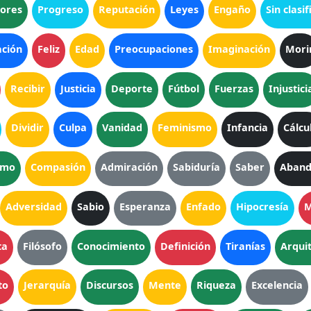
rores
Progreso
Reputación
Leyes
Engaño
Sin clasif
ación
Feliz
Edad
Preocupaciones
Imaginación
Mori
Recibir
Justicia
Deporte
Fútbol
Fuerzas
Injustici
Dividir
Culpa
Vanidad
Feminismo
Infancia
Cálcu
smo
Compasión
Admiración
Sabiduría
Saber
Aband
Adversidad
Sabio
Esperanza
Enfado
Hipocresía
M
ta
Filósofo
Conocimiento
Definición
Tiranías
Arqui
to
Jerarquía
Discursos
Mente
Riqueza
Excelencia