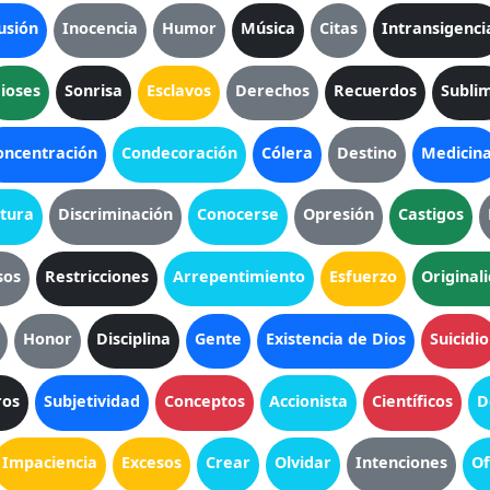
usión
Inocencia
Humor
Música
Citas
Intransigenci
ioses
Sonrisa
Esclavos
Derechos
Recuerdos
Subli
oncentración
Condecoración
Cólera
Destino
Medicin
ltura
Discriminación
Conocerse
Opresión
Castigos
sos
Restricciones
Arrepentimiento
Esfuerzo
Original
Honor
Disciplina
Gente
Existencia de Dios
Suicidio
ros
Subjetividad
Conceptos
Accionista
Científicos
D
Impaciencia
Excesos
Crear
Olvidar
Intenciones
Of