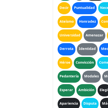
Decir
Puntualidad
Nec
Ateísmo
Honradez
Com
Universidad
Amenazar
Derrota
Identidad
Med
Héroe
Convicción
Com
Pedantería
Modales
M
Esperar
Ambición
Elegi
Apariencia
Disputa
Má