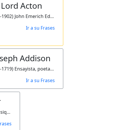
Lord Acton
(1834-1902) John Emerich Edwar Dalberg. Historiador inglés.
Ir a su Frases
oseph Addison
(1672-1719) Ensayista, poeta y dramaturgo inglés.
Ir a su Frases
r
(1870-1937) Psicólogo y psiquiatra austriaco.
Frases