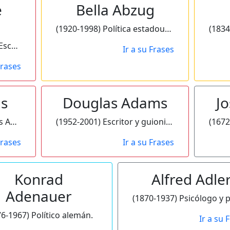
e
Bella Abzug
(1920-1998) Política estadounidense.
(1783-1834) Laura Junot. Escritora francesa.
Ir a su Frases
Frases
s
Douglas Adams
J
(1838-1918) Henry Brooks Adams. Escritor y historiador estadounidense.
(1952-2001) Escritor y guionista de radio británico. Trabajó en la Radio BBC, siendo su libro "Guía del Autoestopista Galáctico", un bestseller en el Reino Unido en 1984.
Frases
Ir a su Frases
Konrad
Alfred Adle
Adenauer
6-1967) Político alemán.
Ir a su 