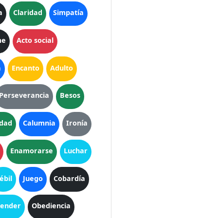
a
Claridad
Simpatía
me
Acto social
a
Encanto
Adulto
Perseverancia
Besos
idad
Calumnia
Ironía
Enamorarse
Luchar
ébil
Juego
Cobardía
ender
Obediencia