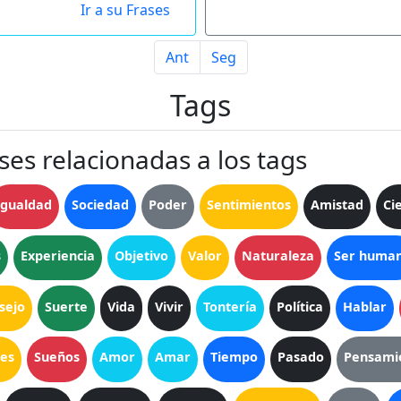
Ir a su Frases
Ant
Seg
Tags
ses relacionadas a los tags
Igualdad
Sociedad
Poder
Sentimientos
Amistad
Ci
s
Experiencia
Objetivo
Valor
Naturaleza
Ser huma
sejo
Suerte
Vida
Vivir
Tontería
Política
Hablar
les
Sueños
Amor
Amar
Tiempo
Pasado
Pensami