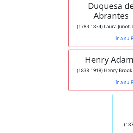
Duquesa d
Abrantes
Ir a su 
Henry Adam
Ir a su 
(187