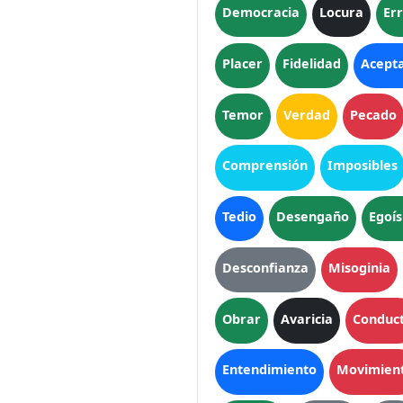
Democracia
Locura
Er
Placer
Fidelidad
Acept
Temor
Verdad
Pecado
Comprensión
Imposibles
Tedio
Desengaño
Egoí
Desconfianza
Misoginia
Obrar
Avaricia
Conduc
Entendimiento
Movimien