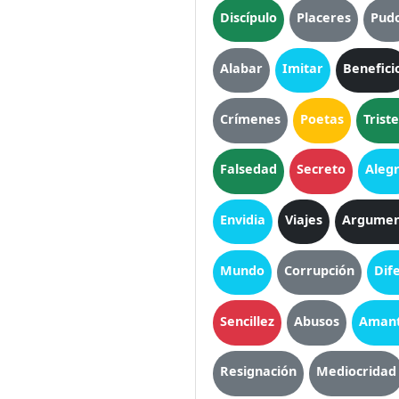
Discípulo
Placeres
Pud
Alabar
Imitar
Benefici
Crímenes
Poetas
Trist
Falsedad
Secreto
Alegr
Envidia
Viajes
Argumen
Mundo
Corrupción
Dif
Sencillez
Abusos
Aman
Resignación
Mediocridad