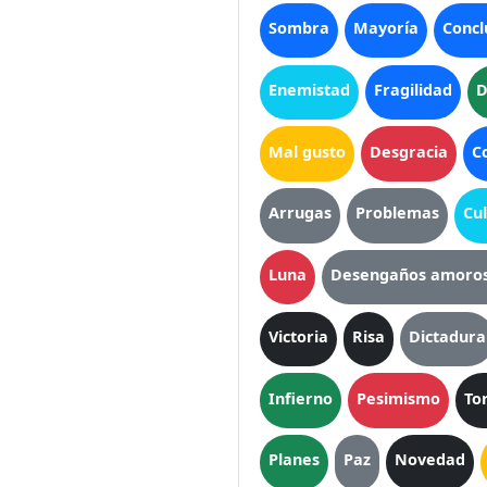
Sombra
Mayoría
Concl
Enemistad
Fragilidad
D
Mal gusto
Desgracia
C
Arrugas
Problemas
Cu
Luna
Desengaños amoro
Victoria
Risa
Dictadura
Infierno
Pesimismo
To
Planes
Paz
Novedad