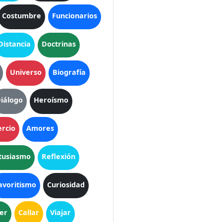
Costumbre
Funcionarios
Distancia
Doctrinas
Universo
Biografía
iálogo
Heroísmo
rcio
Amores
tusiasmo
Reflexión
avoritismo
Curiosidad
er
Callar
Viajar