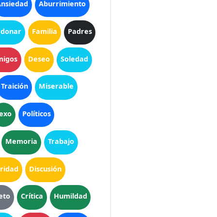
nsiedad
Aburrimiento
rdonar
Familia
Padres
migos
Deseo
Soledad
Traición
Miserable
exo
Políticos
Memoria
Trabajo
ridad
Discusión
eto
Crítica
Humildad